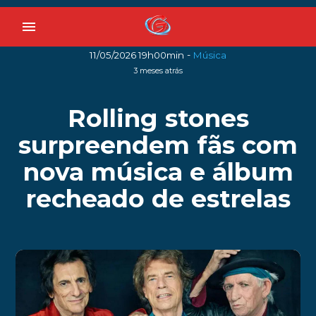
menu
-
11/05/2026 19h00min
Música
3 meses atrás
Rolling stones
surpreendem fãs com
nova música e álbum
recheado de estrelas