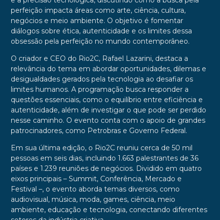
e a precisão tecnológica, discutindo como a busca pela
perfeição impacta áreas como arte, ciência, cultura,
negócios e meio ambiente. O objetivo é fomentar
diálogos sobre ética, autenticidade e os limites dessa
obsessão pela perfeição no mundo contemporâneo.
O criador e CEO do Rio2C, Rafael Lazarini, destaca a
relevância do tema em abordar oportunidades, dilemas e
desigualdades gerados pela tecnologia ao desafiar os
limites humanos. A programação busca responder a
questões essenciais, como o equilíbrio entre eficiência e
autenticidade, além de investigar o que pode ser perdido
nesse caminho. O evento conta com o apoio de grandes
patrocinadores, como Petrobras e Governo Federal.
Em sua última edição, o Rio2C reuniu cerca de 50 mil
pessoas em seis dias, incluindo 1.663 palestrantes de 36
países e 1.239 reuniões de negócios. Dividido em quatro
eixos principais – Summit, Conferência, Mercado e
Festival –, o evento aborda temas diversos, como
audiovisual, música, moda, games, ciência, meio
ambiente, educação e tecnologia, conectando diferentes