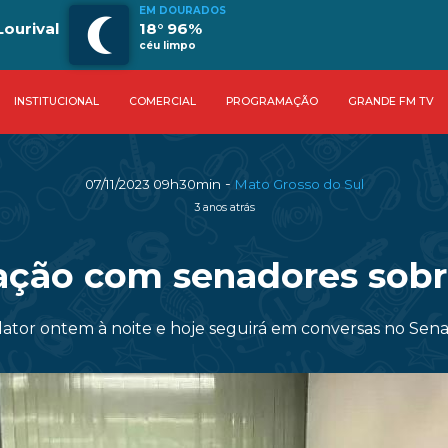
EM DOURADOS
Lourival
18° 96%
céu limpo
INSTITUCIONAL
COMERCIAL
PROGRAMAÇÃO
GRANDE FM TV
-
07/11/2023 09h30min
Mato Grosso do Sul
3 anos atrás
lação com senadores sobr
ator ontem à noite e hoje seguirá em conversas no Sen