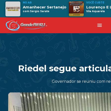
NO AR
VOCÊ CURTE
Amanhecer Sertanejo
Lourenço E 
com Sergio Sarate
Vila Aquarela
menu
Riedel segue articu
Governador se reuniu com rel