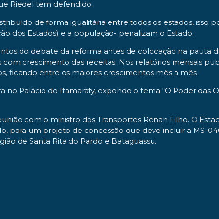
que Riedel tem defendido.
ibuído de forma igualitária entre todos os estados, isso po
ção dos Estados) e a população- penalizam o Estado.
ntos do debate da reforma antes de colocação na pauta da 
 com crescimento das receitas. Nos relatórios mensais pu
, ficando entre os maiores crescimentos mês a mês.
tra no Palácio do Itamaraty, expondo o tema “O Poder das O
reunião com o ministro dos Transportes Renan Filho. O Esta
ulo, para um projeto de concessão que deve incluir a MS-
egião de Santa Rita do Pardo e Bataguassu.