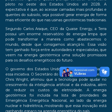
piloto no oeste dos Estados Unidos até 2028. A
expectativa é que, ao acessar camadas mais profundas e
quentes do subsolo, seja possível gerar energia de forma
mais eficiente do que nas usinas geotérmicas tradicionais.
Segundo Carlos Araque, CEO da Quaise Energy, a Terra
possui um enorme reservatório de energia limpa que
pode transformar a maneira como abastecemos o
mundo, desde que consigamos alcançá-lo. Essa visão
tem ganhado força entre autoridades e especialistas, que
veem na energia geotérmica uma solução promissora
para os desafios energéticos do futuro.
O governo dos Estados Unidos também está apoiando
essa iniciativa. O Secretário do Departamento de Energia,
Chris Wright, afirmou que a tecnologia pode ajudar no
crescimento da inteligência artificial e da indústria, além
de reduzir os custos da eletricidade. A energia
geotérmica foi incluída na lista de prioridades da
Emergência Energética Nacional, ao lado da energia
nuclear e hidrelétrica, mostrando que essa inovação está
ganhando espaço na agenda energética do país.