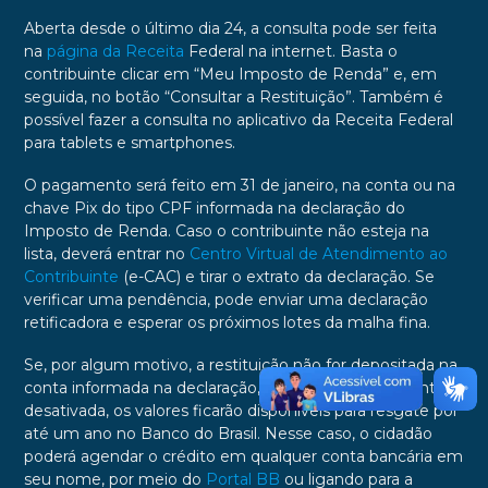
Aberta desde o último dia 24, a consulta pode ser feita
na
página da Receita
Federal na internet. Basta o
contribuinte clicar em “Meu Imposto de Renda” e, em
seguida, no botão “Consultar a Restituição”. Também é
possível fazer a consulta no aplicativo da Receita Federal
para tablets e smartphones.
O pagamento será feito em 31 de janeiro, na conta ou na
chave Pix do tipo CPF informada na declaração do
Imposto de Renda. Caso o contribuinte não esteja na
lista, deverá entrar no
Centro Virtual de Atendimento ao
Contribuinte
(e-CAC) e tirar o extrato da declaração. Se
verificar uma pendência, pode enviar uma declaração
retificadora e esperar os próximos lotes da malha fina.
Se, por algum motivo, a restituição não for depositada na
conta informada na declaração, como no caso de conta
desativada, os valores ficarão disponíveis para resgate por
até um ano no Banco do Brasil. Nesse caso, o cidadão
poderá agendar o crédito em qualquer conta bancária em
seu nome, por meio do
Portal BB
ou ligando para a