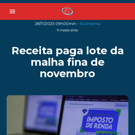
menu
-
28/11/2025 09h00min
Economia
9 meses atrás
Receita paga lote da
malha fina de
novembro