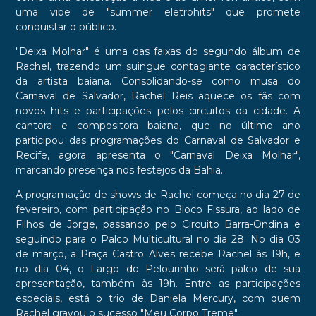
uma vibe de "summer eletrohits" que promete
conquistar o público.
"Deixa Molhar" é uma das faixas do segundo álbum de
Rachel, trazendo um suingue contagiante característico
da artista baiana. Consolidando-se como musa do
Carnaval de Salvador, Rachel Reis aquece os fãs com
novos hits e participações pelos circuitos da cidade. A
cantora e compositora baiana, que no último ano
participou das programações do Carnaval de Salvador e
Recife, agora apresenta o "Carnaval Deixa Molhar",
marcando presença nos festejos da Bahia.
A programação de shows de Rachel começa no dia 27 de
fevereiro, com participação no Bloco Fissura, ao lado de
Filhos de Jorge, passando pelo Circuito Barra-Ondina e
seguindo para o Palco Multicultural no dia 28. No dia 03
de março, a Praça Castro Alves recebe Rachel às 19h, e
no dia 04, o Largo do Pelourinho será palco de sua
apresentação, também às 19h. Entre as participações
especiais, está o trio de Daniela Mercury, com quem
Rachel gravou o sucesso "Meu Corpo Treme".