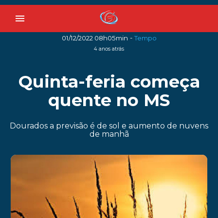
menu
-
01/12/2022 08h05min
Tempo
4 anos atrás
Quinta-feria começa
quente no MS
Dourados a previsão é de sol e aumento de nuvens
de manhã