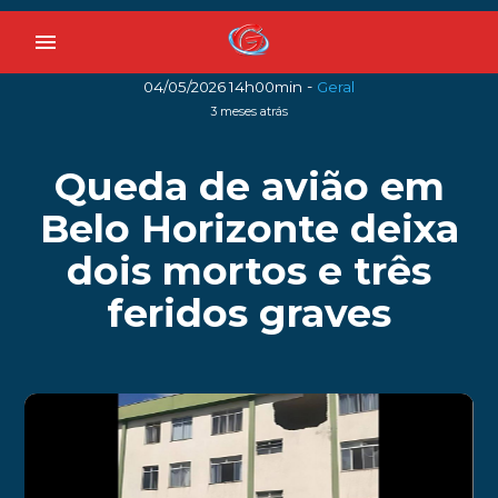
menu
-
04/05/2026 14h00min
Geral
3 meses atrás
Queda de avião em
Belo Horizonte deixa
dois mortos e três
feridos graves