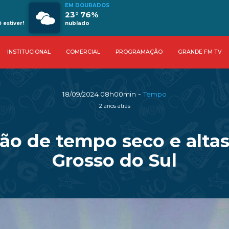
EM DOURADOS
23° 76%
estiver!
nublado
INSTITUCIONAL
COMERCIAL
PROGRAMAÇÃO
GRANDE FM TV
-
18/09/2024 08h00min
Tempo
2 anos atrás
são de tempo seco e alt
Grosso do Sul