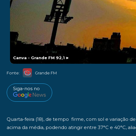
Canva - Grande FM 92,1
►
Fonte:
Grande FM
Siga-nos no
Quarta-feira (18), de tempo firme, com sol e variação
acima da média, podendo atingir entre 37°C e 40°C, alia