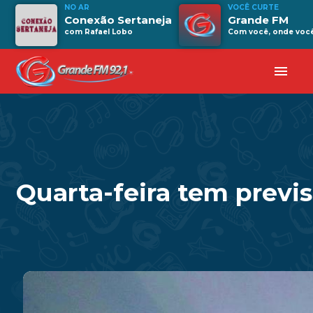
NO AR
VOCÊ CURTE
Conexão Sertaneja
Grande FM
com Rafael Lobo
Com você, onde você 
menu
Quarta-feira tem previ