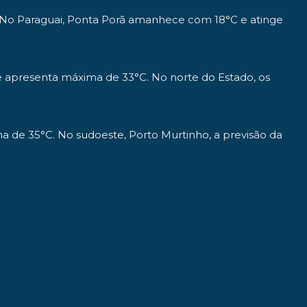
 No Paraguai, Ponta Porã amanhece com 18°C e atinge
 e apresenta máxima de 33°C. No norte do Estado, os
 de 35°C. No sudoeste, Porto Murtinho, a previsão da