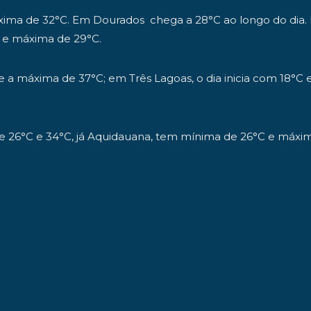
xima de 32°C. Em Dourados chega a 28°C ao longo do dia.
C e máxima de 29°C.
 a máxima de 37°C; em Três Lagoas, o dia inicia com 18°C
 26°C e 34°C, já Aquidauana, tem mínima de 26°C e máxima