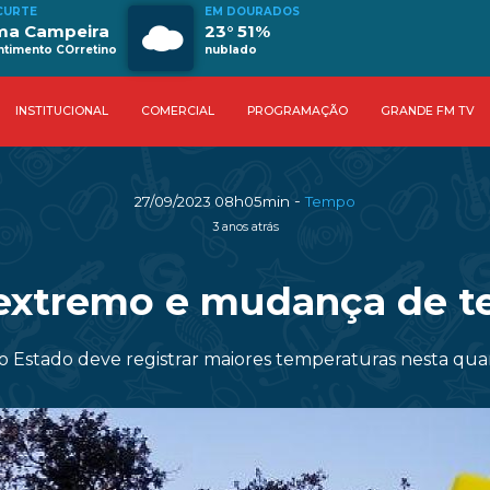
CURTE
EM DOURADOS
ma Campeira
23° 51%
timento COrretino
nublado
INSTITUCIONAL
COMERCIAL
PROGRAMAÇÃO
GRANDE FM TV
-
27/09/2023 08h05min
Tempo
3 anos atrás
r extremo e mudança de t
o Estado deve registrar maiores temperaturas nesta quar