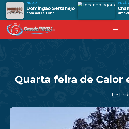
NO AR
VOCÊ 
Domingão Sertanejo
Cha
com Rafael Lobo
Um Sen
menu
Quarta feira de Calo
Leste d