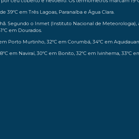
 por céu coberto e nevoeiro. Os termômetros marcam 19
 de 39ºC em Três Lagoas, Paranaíba e Água Clara.
. Segundo o Inmet (Instituto Nacional de Meteorologia), 
31ºC em Dourados.
ºC em Porto Murtinho, 32ºC em Corumbá, 34ºC em Aquidaua
e 28ºC em Naviraí, 30ºC em Bonito, 32ºC em Ivinhema, 33ºC