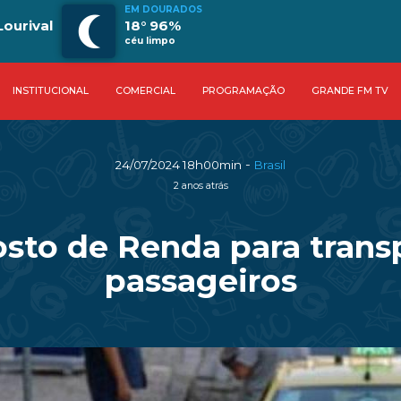
EM DOURADOS
Lourival
18° 96%
céu limpo
INSTITUCIONAL
COMERCIAL
PROGRAMAÇÃO
GRANDE FM TV
-
24/07/2024 18h00min
Brasil
2 anos atrás
osto de Renda para tran
passageiros