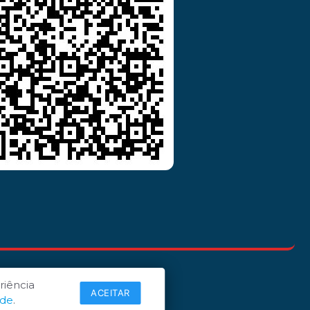
riência
ACEITAR
ade
.