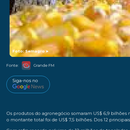
Foto: Semagro
►
Fonte:
Grande FM
Siga-nos no
Os produtos do agronegócio somaram US$ 6,9 bilhões 
o montante total foi de US$ 7,5 bilhões. Dos 12 princip