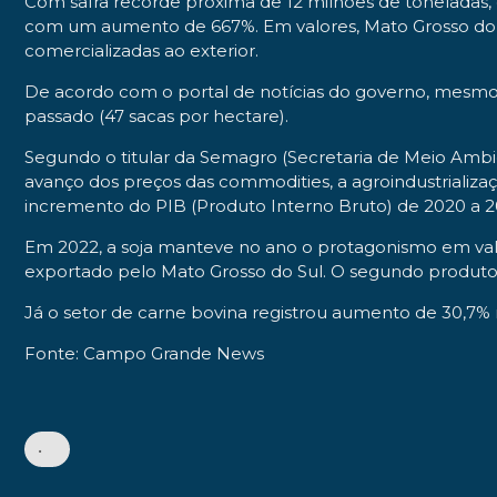
Com safra recorde próxima de 12 milhões de toneladas,
com um aumento de 667%. Em valores, Mato Grosso do S
comercializadas ao exterior.
De acordo com o portal de notícias do governo, mesmo 
passado (47 sacas por hectare).
Segundo o titular da Semagro (Secretaria de Meio Ambi
avanço dos preços das commodities, a agroindustrializaç
incremento do PIB (Produto Interno Bruto) de 2020 a 2
Em 2022, a soja manteve no ano o protagonismo em valo
exportado pelo Mato Grosso do Sul. O segundo produto d
Já o setor de carne bovina registrou aumento de 30,7% 
Fonte: Campo Grande News
•