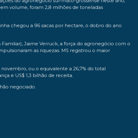
tações do agronegócio sul-mato-grossense neste ano,
 em volume, foram 2,8 milhões de toneladas
inha chegou a 96 sacas por hectare, o dobro do ano
Familiar), Jaime Verruck, a força do agronegócio com o
impulsionaram as riquezas. MS registrou o maior
novembro, ou o equivalente a 26,7% do total
ça e US$ 1,3 bilhão de receita.
lhão negociado.