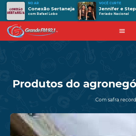
NO AR
VOCÊ CURTE
Conexão Sertaneja
Jennifer e Ste
com Rafael Lobo
Feriado Nacional
menu
Produtos do agronegó
Com safra record