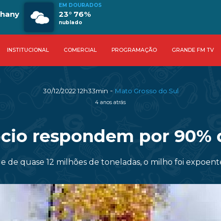
EM DOURADOS
phany
23° 76%
nublado
INSTITUCIONAL
COMERCIAL
PROGRAMAÇÃO
GRANDE FM TV
-
30/12/2022 12h33min
Mato Grosso do Sul
4 anos atrás
cio respondem por 90% 
e de quase 12 milhões de toneladas, o milho foi expoen