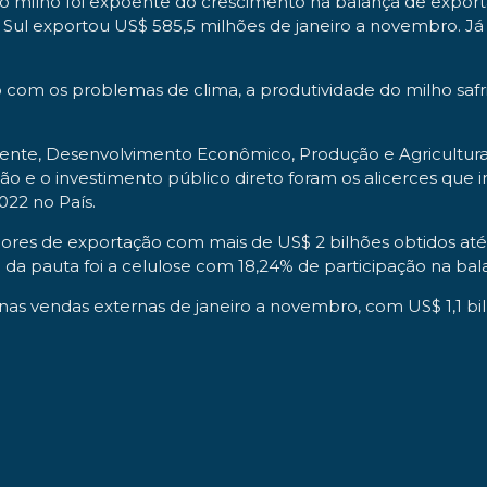
 o milho foi expoente do crescimento na balança de expor
ul exportou US$ 585,5 milhões de janeiro a novembro. Já
com os problemas de clima, a produtividade do milho safr
ente, Desenvolvimento Econômico, Produção e Agricultura 
ão e o investimento público direto foram os alicerces que 
022 no País.
res de exportação com mais de US$ 2 bilhões obtidos até 
a pauta foi a celulose com 18,24% de participação na balan
nas vendas externas de janeiro a novembro, com US$ 1,1 bi