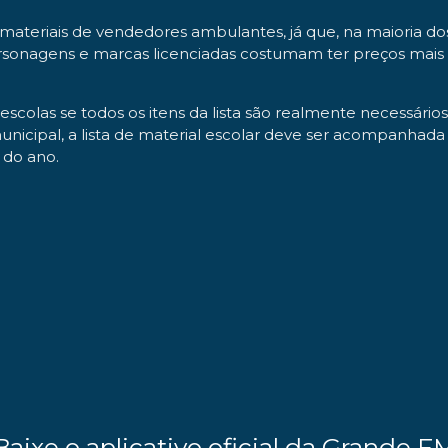
materiais de vendedores ambulantes, já que, na maioria dos
personagens e marcas licenciadas costumam ter preços mai
 escolas se todos os itens da lista são realmente necessári
 municipal, a lista de material escolar deve ser acompanhad
 do ano.
Baixe o aplicativo oficial da Grande F