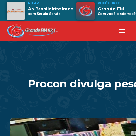
NO AR
VOCÊ CURTE
As Brasileiríssimas
Grande FM
com Sergio Sarate
Com você, onde você 
menu
Procon divulga pesq