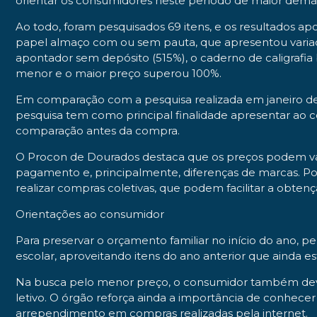
orientar os consumidores neste período de maior dema
Ao todo, foram pesquisados 69 itens, e os resultados ap
papel almaço com ou sem pauta, que apresentou variação
apontador sem depósito (515%), o caderno de caligrafia 
menor e o maior preço superou 100%.
Em comparação com a pesquisa realizada em janeiro de 
pesquisa tem como principal finalidade apresentar ao 
comparação antes da compra.
O Procon de Dourados destaca que os preços podem var
pagamento e, principalmente, diferenças de marcas. Po
realizar compras coletivas, que podem facilitar a obten
Orientações ao consumidor
Para preservar o orçamento familiar no início do ano, 
escolar, aproveitando itens do ano anterior que ainda 
Na busca pelo menor preço, o consumidor também deve 
letivo. O órgão reforça ainda a importância de conhece
arrependimento em compras realizadas pela internet.