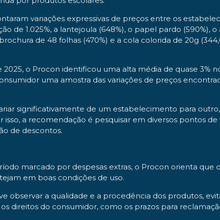
nda por produtos escolares.
ontaram variações expressivas de preços entre os estabelec
 de 1.025%, a lantejoula (648%), o papel pardo (590%), o 
brochura de 48 folhas (470%) e a cola colorida de 20g (344
2025, o Procon identificou uma alta média de quase 3% no
consumidor uma amostra das variações de preços encontrada
iar significativamente de um estabelecimento para outro
r isso, a recomendação é pesquisar em diversos pontos de 
ção de descontos.
período marcado por despesas extras, o Procon orienta que
estejam em boas condições de uso.
observar a qualidade e a procedência dos produtos, evita
r os direitos do consumidor, como os prazos para reclamaçã