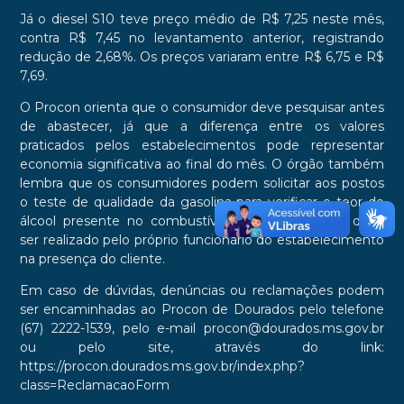
Já o diesel S10 teve preço médio de R$ 7,25 neste mês,
contra R$ 7,45 no levantamento anterior, registrando
redução de 2,68%. Os preços variaram entre R$ 6,75 e R$
7,69.
O Procon orienta que o consumidor deve pesquisar antes
de abastecer, já que a diferença entre os valores
praticados pelos estabelecimentos pode representar
economia significativa ao final do mês. O órgão também
lembra que os consumidores podem solicitar aos postos
o teste de qualidade da gasolina para verificar o teor de
álcool presente no combustível. O procedimento deve
ser realizado pelo próprio funcionário do estabelecimento
na presença do cliente.
Em caso de dúvidas, denúncias ou reclamações podem
ser encaminhadas ao Procon de Dourados pelo telefone
(67) 2222-1539, pelo e-mail procon@dourados.ms.gov.br
ou pelo site, através do link:
https://procon.dourados.ms.gov.br/index.php?
class=ReclamacaoForm