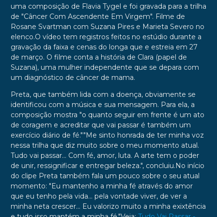
uma composição de Flavia Tygel e foi gravada para a trilha
de "Câncer Com Ascendente Em Virgem". Filme de
Rosane Svartman com Suzana Pires e Marieta Severo no
elenco.O vídeo tem registros feitos no estúdio durante a
gravação da faixa e cenas do longa que e estreia em 27
de março. O filme conta a história de Clara (papel de
Suzana), uma mulher independente que se depara com
um diagnóstico de câncer de mama.
Preta, que também lida com a doença, obviamente se
identificou com a música e sua mensagem. Para ela, a
composição mostra "o quanto seguir em frente é um ato
de coragem e acreditar que vai passar é também um
exercício diário de fé.""Me sinto honrada de ter minha voz
nessa trilha que diz muito sobre o meu momento atual.
Tudo vai passar… Com fé, amor, luta. A arte tem o poder
de unir, ressignificar e entregar beleza.", concluiu.No início
do clipe Preta também fala um pouco sobre o seu atual
momento: "Eu mantenho a minha fé através do amor
que eu tenho pela vida... pela vontade viver, de ver a
minha neta crescer... Eu valorizo muito a minha exixtência
e tudo isso mantém a minha fé."Veja:
Tudo Vai Passar -