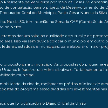
o Presidente da República por meio da Casa Civil encamin
 de contratação para o projeto de Desenvolvimento de Do
o Procurador Geral do Município, Paulo César Nunes da Silva.
cho. No dia 30, tem reunião no Senado CAE (Comissão de A
oelho Netto.
eremos dar um salto na qualidade estrutural e de preserva
lares. Isso vai sem dúvida colocar o município em outro p
federais, estaduais e municipais, para elaborar o maior pro
o proposto para o município. As propostas do programa es
bano, Infraestrutura Administrativa e Fortalecimento Inst
bilidade municipal.
 a mobilidade da cidade, melhorar os prédios públicos de at
propostas do programa estão divididas em investimentos n
a, que foi publicado no Diário Oficial da União