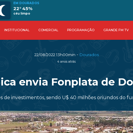
EM DOURADOS
22° 45%
céu limpo
INSTITUCIONAL
COMERCIAL
PROGRAMAÇÃO
GRANDE FM TV
-
22/08/2022 13h00min
Dourados
4 anos atrás
ica envia Fonplata de D
es de investimentos, sendo U$ 40 milhões oriundos do fu