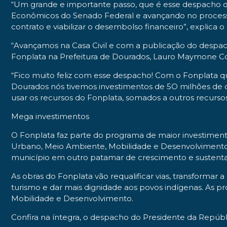
“Um grande e importante passo, que é esse despacho d
Econômicos do Senado Federal e avançando no processo
contrato e viabilizar o desembolso financeiro”, explica 
“Avançamos na Casa Civil e com a publicação do despa
Fonplata na Prefeitura de Dourados, Lauro Maymone C
“Fico muito feliz com esse despacho! Com o Fonplata qu
Dourados nós tivemos investimentos de 5O milhões de dó
usar os recursos do Fonplata, somados a outros recursos 
Mega investimentos
O Fonplata faz parte do programa de maior investiment
Urbano, Meio Ambiente, Mobilidade e Desenvolvimento Ur
município em outro patamar de crescimento e sustenta
As obras do Fonplata vão requalificar vias, transformar
turismo e dar mais dignidade aos povos indígenas. As 
Mobilidade e Desenvolvimento.
Confira na íntegra, o despacho do Presidente da Repúblic