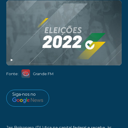
►
Fonte:
Grande FM
Siga-nos no
Jair Bolsonaro (PL) fica na capital federal e recebe, às