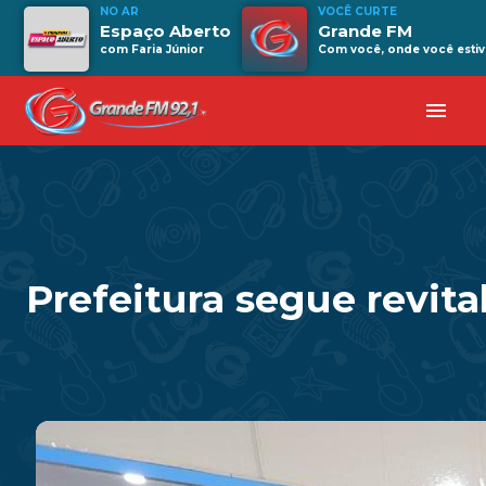
NO AR
VOCÊ CURTE
Espaço Aberto
Grande FM
com Faria Júnior
Com você, onde você estiv
menu
Prefeitura segue revita