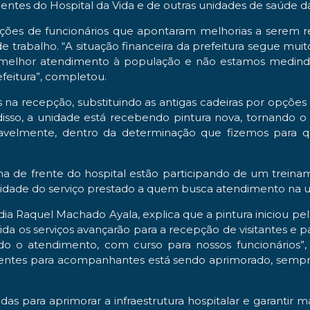
ntes do Hospital da Vida e de outras unidades de saúde da
ções de funcionários que apontaram melhorias a serem re
 trabalho. “A situação financeira da prefeitura segue mu
m melhor atendimento à população e não estamos medindo 
feitura”, completou.
tos na recepção, substituindo as antigas cadeiras por opçõe
so, a unidade está recebendo pintura nova, tornando o
velmente, dentro da determinação que fizemos para q
linha de frente do hospital estão participando de um tr
idade do serviço prestado a quem busca atendimento na u
dia Raquel Machado Ayala, explica que a pintura iniciou p
 os serviços avançarão para a recepção de visitantes e p
o o atendimento, com curso para nossos funcionários”
ientes para acompanhantes está sendo aprimorado, sempr
das para aprimorar a infraestrutura hospitalar e garantir 