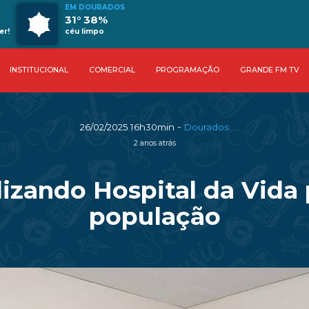
EM DOURADOS
31° 38%
er!
céu limpo
INSTITUCIONAL
COMERCIAL
PROGRAMAÇÃO
GRANDE FM TV
-
26/02/2025 16h30min
Dourados
2 anos atrás
lizando Hospital da Vida 
população