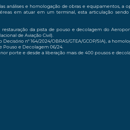
das análises e homologação de obras e equipamentos, a 
éreas em atuar em um terminal, esta articulação sendo
 e restauração da pista de pouso e decolagem do Aeropo
cional de Aviação Civil).
ecisório nº 164/2024/OBRAS/GTEA/GCOP/SIA), a homologaç
 de Pouso e Decolagem 06/24.
enor porte e desde a liberação mais de 400 pousos e decol