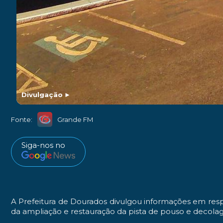
Divulgação
►
Fonte:
Grande FM
Siga-nos no
A Prefeitura de Dourados divulgou informações em res
da ampliação e restauração da pista de pouso e decolag