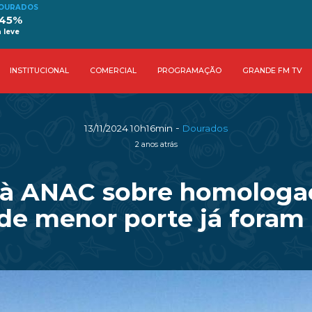
OURADOS
 45%
 leve
INSTITUCIONAL
COMERCIAL
PROGRAMAÇÃO
GRANDE FM TV
-
13/11/2024 10h16min
Dourados
2 anos atrás
 à ANAC sobre homologaç
de menor porte já foram 