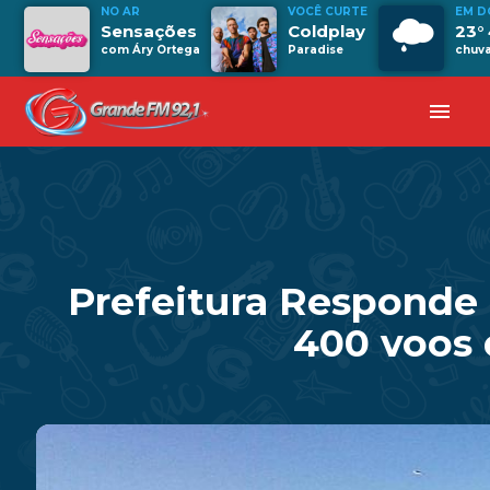
NO AR
VOCÊ CURTE
EM D
Sensações
Coldplay
23°
com Áry Ortega
Paradise
chuva
menu
Prefeitura Responde
400 voos 