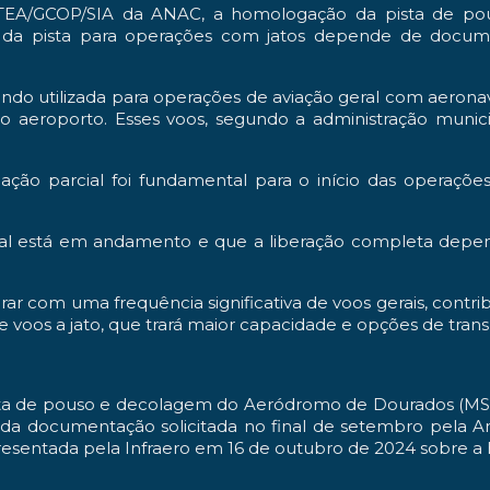
TEA/GCOP/SIA da ANAC, a homologação da pista de pou
tal da pista para operações com jatos depende de docu
 sendo utilizada para operações de aviação geral com aero
 aeroporto. Esses voos, segundo a administração munici
ão parcial foi fundamental para o início das operaçõe
al está em andamento e que a liberação completa depe
ar com uma frequência significativa de voos gerais, contri
de voos a jato, que trará maior capacidade e opções de tran
ista de pouso e decolagem do Aeródromo de Dourados (MS), 
a documentação solicitada no final de setembro pela An
sentada pela Infraero em 16 de outubro de 2024 sobre a