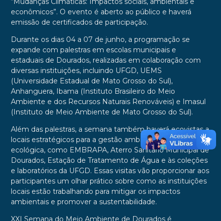
“Mudanças Climáticas: Impactos sociais, ambientais e
econômicos”. O evento é aberto ao público e haverá
emissão de certificados de participação.
Durante os dias 04 a 07 de junho, a programação se
expande com palestras em escolas municipais e
estaduais de Dourados, realizadas em colaboração com
diversas instituições, incluindo UFGD, UEMS
(Universidade Estadual de Mato Grosso do Sul),
Anhanguera, Ibama (Instituto Brasileiro do Meio
Ambiente e dos Recursos Naturais Renováveis) e Imasul
(Instituto de Meio Ambiente de Mato Grosso do Sul).
Além das palestras, a semana também haverá ecovistas a
locais estratégicos para a gestão ambiental e a educação
ecológica, como EMBRAPA, Aterro Sanitário Municipal de
Dourados, Estação de Tratamento de Água e às coleções
e laboratórios da UFGD. Essas visitas vão proporcionar aos
participantes um olhar prático sobre como as instituições
locais estão trabalhando para mitigar os impactos
ambientais e promover a sustentabilidade.
XXI Semana do Meio Ambiente de Dourados é