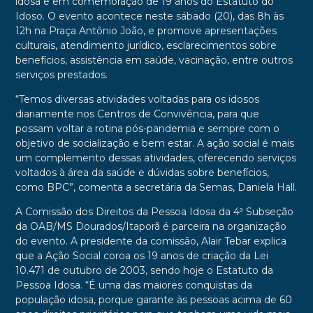
idosa e em comemoração de 19 anos do Estatuto do
Idoso. O evento acontece neste sábado (20), das 8h às
12h na Praça Antônio João, e promove apresentações
culturais, atendimento jurídico, esclarecimentos sobre
benefícios, assistência em saúde, vacinação, entre outros
serviços prestados.
“Temos diversas atividades voltadas para os idosos
diariamente nos Centros de Convivência, para que
possam voltar a rotina pós-pandemia e sempre com o
objetivo de socialização e bem estar. A ação social é mais
um complemento dessas atividades, oferecendo serviços
voltados à área da saúde e dúvidas sobre benefícios,
como BPC”, comenta a secretária da Semas, Daniela Hall.
A Comissão dos Direitos da Pessoa Idosa da 4ª Subseção
da OAB/MS Dourados/Itaporã é parceira na organização
do evento. A presidente da comissão, Alair Tebar explica
que a Ação Social coroa os 19 anos de criação da Lei
10.471 de outubro de 2003, sendo hoje o Estatuto da
Pessoa Idosa. “É uma das maiores conquistas da
população idosa, porque garante às pessoas acima de 60