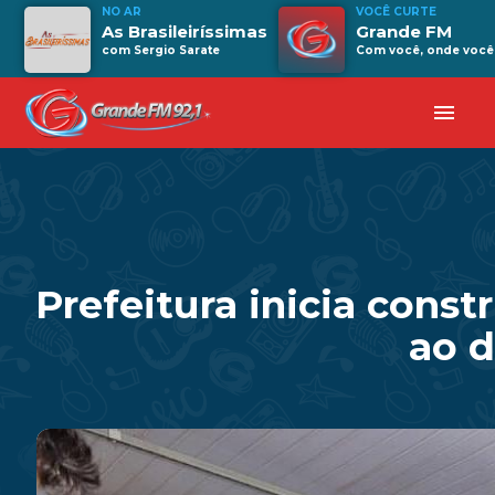
NO AR
VOCÊ CURTE
As Brasileiríssimas
Grande FM
com Sergio Sarate
Com você, onde você 
menu
Prefeitura inicia cons
ao d