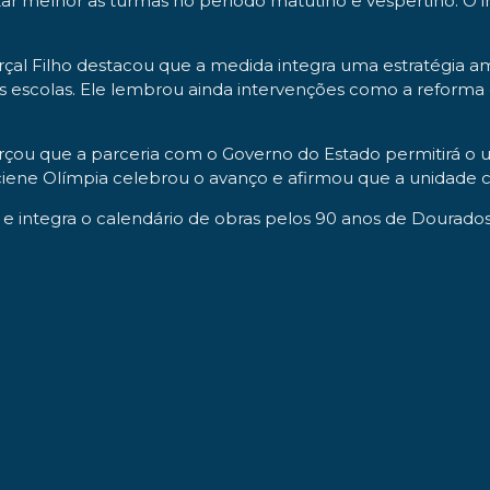
izar melhor as turmas no período matutino e vespertino. O 
rçal Filho destacou que a medida integra uma estratégia a
uras escolas. Ele lembrou ainda intervenções como a reform
forçou que a parceria com o Governo do Estado permitirá o 
ciene Olímpia celebrou o avanço e afirmou que a unidade c
e integra o calendário de obras pelos 90 anos de Dourados,