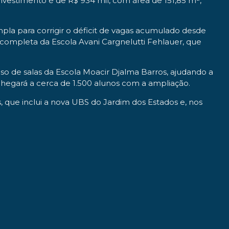
investimento é de R$ 934 mil, com área de 151,85 m²,
mpla para corrigir o déficit de vagas acumulado desde
a completa da Escola Avani Cargnelutti Fehlauer, que
uso de salas da Escola Moacir Djalma Barros, ajudando a
hegará a cerca de 1.500 alunos com a ampliação.
 que inclui a nova UBS do Jardim dos Estados e, nos