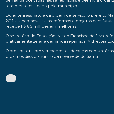
demanda por vagas nas séries iniciais e permitirá organ
totalmente custeado pelo município.
Durante a assinatura da ordem de serviço, o prefeito Ma
2011, aliando novas salas, reformas e projetos para fut
recebe R$ 6,5 milhões em melhorias.
O secretário de Educação, Nilson Francisco da Silva, re
praticamente zerar a demanda reprimida. A diretora Lu
O ato contou com vereadores e lideranças comunitárias 
próximos dias, o anúncio da nova sede do Samu.
•