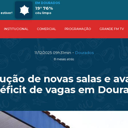
EM DOURADOS
19° 76%
estiver!
céu limpo
INSTITUCIONAL
COMERCIAL
PROGRAMAÇÃO
GRANDE FM TV
-
11/12/2025 09h31min
Dourados
8 meses atrás
trução de novas salas e 
éficit de vagas em Dour