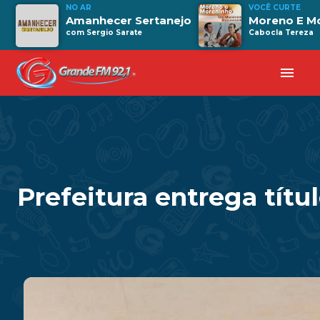
NO AR
VOCÊ CURTE
Amanhecer Sertanejo
Moreno E M
com Sergio Sarate
Cabocla Tereza
menu
Prefeitura entrega títu