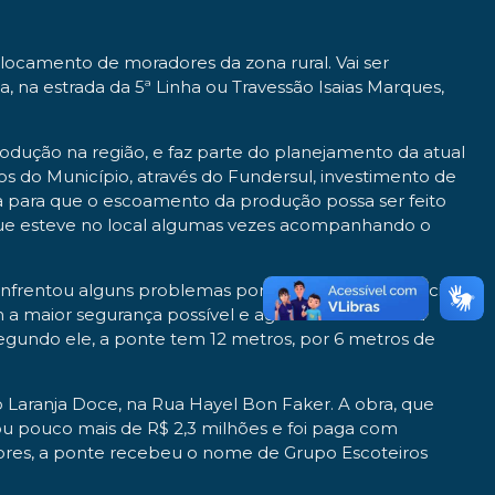
locamento de moradores da zona rural. Vai ser
, na estrada da 5ª Linha ou Travessão Isaias Marques,
odução na região, e faz parte do planejamento da atual
os do Município, através do Fundersul, investimento de
ca para que o escoamento da produção possa ser feito
 que esteve no local algumas vezes acompanhando o
, enfrentou alguns problemas por causa das chuvas acima
 a maior segurança possível e agora com a estrada
Segundo ele, a ponte tem 12 metros, por 6 metros de
 Laranja Doce, na Rua Hayel Bon Faker. A obra, que
tou pouco mais de R$ 2,3 milhões e foi paga com
dores, a ponte recebeu o nome de Grupo Escoteiros