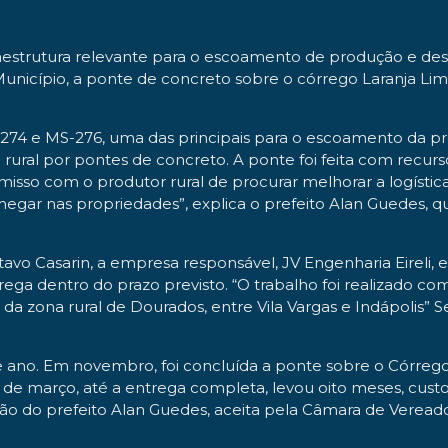
raestrutura relevante para o escoamento de produção e des
Município, a ponte de concreto sobre o córrego Laranja Lima
S-274 e MS-276, uma das principais para o escoamento da pr
 rural por pontes de concreto. A ponte foi feita com recurs
[ Assecom ]
misso com o produtor rural de procurar melhorar a logísti
hegar nas propriedades”, explica o prefeito Alan Guedes,
tavo Casarin, a empresa responsável, JV Engenharia Eireli
a dentro do prazo previsto. “O trabalho foi realizado com
 zona rural de Dourados, entre Vila Vargas e Indápolis” 
e ano. Em novembro, foi concluída a ponte sobre o Córrego
8 de março, até a entrega completa, levou oito meses, cus
stão do prefeito Alan Guedes, aceita pela Câmara de Verea