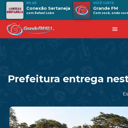
NO AR
VOCÊ CURTE
Conexão Sertaneja
Grande FM
com Rafael Lobo
Com você, onde você 
menu
Prefeitura entrega nest
Es