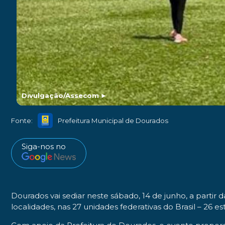
Divulgação/Assecom
►
Fonte:
Prefeitura Municipal de Dourados
Siga-nos no
Dourados vai sediar neste sábado, 14 de junho, a partir 
localidades, nas 27 unidades federativas do Brasil – 26 