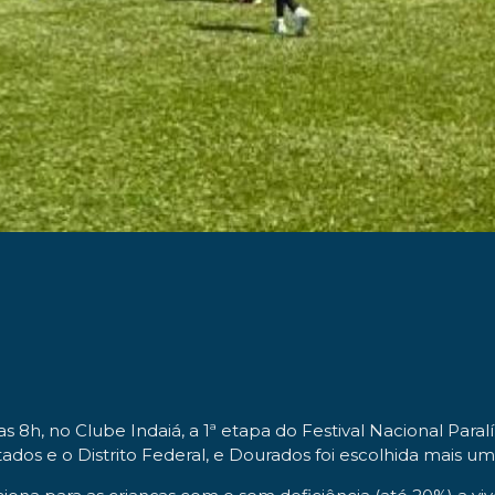
das 8h, no Clube Indaiá, a 1ª etapa do Festival Nacional Pa
estados e o Distrito Federal, e Dourados foi escolhida mais 