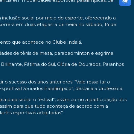
vência em modalidades esportivas paralímpicas, de
a inclusão social por meio do esporte, oferecendo a
orrerá em duas etapas: a primeira no sábado, 14 de
evento que acontece no Clube Indaiá.
idades de tênis de mesa, parabadminton e esgrima.
Brilhante, Fátima do Sul, Glória de Dourados, Paranhos
 o sucesso dos anos anteriores. “Vale ressaltar o
portiva Dourados Paralímpico”, destaca a professora.
a para sediar o festival”, assim como a participação dos
 assim para que tudo aconteça de acordo com a
des esportivas adaptadas”.