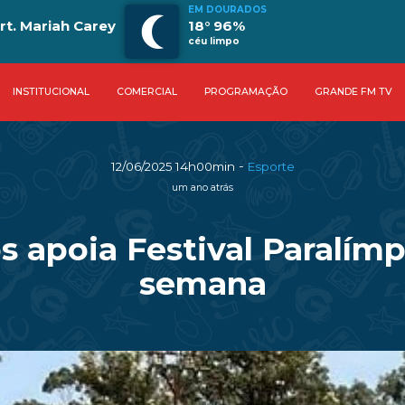
EM DOURADOS
t. Mariah Carey
18° 96%
céu limpo
INSTITUCIONAL
COMERCIAL
PROGRAMAÇÃO
GRANDE FM TV
-
12/06/2025 14h00min
Esporte
um ano atrás
s apoia Festival Paralímp
semana