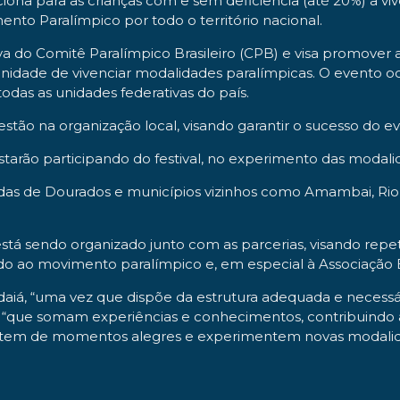
ona para as crianças com e sem deficiência (até 20%) a vi
nto Paralímpico por todo o território nacional.
iva do Comitê Paralímpico Brasileiro (CPB) e visa promover 
nidade de vivenciar modalidades paralímpicas. O evento oc
das as unidades federativas do país.
estão na organização local, visando garantir o sucesso do 
starão participando do festival, no experimento das modal
adas de Dourados e municípios vizinhos como Amambai, Rio 
tá sendo organizado junto com as parcerias, visando repetir
o ao movimento paralímpico e, em especial à Associação Es
daiá, “uma vez que dispõe da estrutura adequada e necessári
, “que somam experiências e conhecimentos, contribuindo
rutem de momentos alegres e experimentem novas modalida