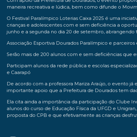
Com apoio da Prefeitura de Dourados, o evento proporci
maneira recreativa e lúdica, bem como difunde o Movime
O Festival Paralímpico Loterias Caixa 2025 é uma iniciat
crianças e adolescentes com e sem deficiência a oportu
junho e a segunda no dia 20 de setembro, abrangendo to
Associação Esportiva Dourados Paralímpico e parceiros 
Serão mais de 200 alunos com e sem deficiências que e
Participam alunos da rede pública e escolas especializ
e Caarapó
De acordo com a professora Mariza Araújo, o evento já es
importante apoio que a Prefeitura de Dourados tem dad
Ela cita ainda a importância da participação do Clube In
alunos do curso de Educação Física da UFGD e Unigran
proposta do CPB e que efetivamente as crianças desf