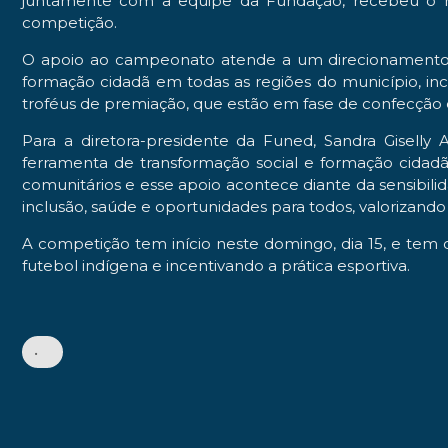
juntamente com a equipe da Fundação, recebeu o re
competição.
O apoio ao campeonato atende a um direcionamento do
formação cidadã em todas as regiões do município, inc
troféus de premiação, que estão em fase de confecção 
Para a diretora-presidente da Funed, Sandra Gisel
ferramenta de transformação social e formação cidadã
comunitários e esse apoio acontece diante da sensibilid
inclusão, saúde e oportunidades para todos, valorizando 
A competição tem início neste domingo, dia 15, e tem 
futebol indígena e incentivando a prática esportiva.
•