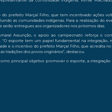
presentante da comunidade indígena, Vilmar Machado, p
 prefeito Marçal Filho, que tem incentivado ações vol
luindo as comunidades indígenas. Para a realização do eve
e serão entregues aos organizadores nos próximos dias.
ly Amaral Assunção, o apoio ao campeonato reforça o 
. “O esporte tem um papel fundamental na integração, na 
ade e o incentivo do prefeito Marçal Filho, que acredita 
as tradições dos povos originários”, destacou.
como principal objetivo promover o esporte, a integração 