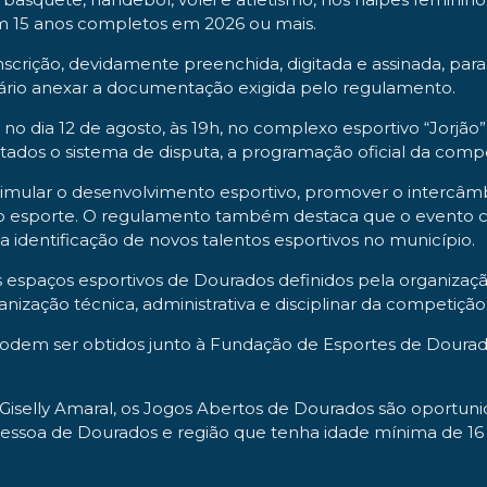
 com 15 anos completos em 2026 ou mais.
scrição, devidamente preenchida, digitada e assinada, par
ário anexar a documentação exigida pelo regulamento.
no dia 12 de agosto, às 19h, no complexo esportivo “Jorjão
tados o sistema de disputa, a programação oficial da compe
ular o desenvolvimento esportivo, promover o intercâmbio 
do esporte. O regulamento também destaca que o evento co
ar a identificação de novos talentos esportivos no município.
s espaços esportivos de Dourados definidos pela organizaç
ização técnica, administrativa e disciplinar da competição
dem ser obtidos junto à Fundação de Esportes de Dourado
iselly Amaral, os Jogos Abertos de Dourados são oportunid
ssoa de Dourados e região que tenha idade mínima de 16 an