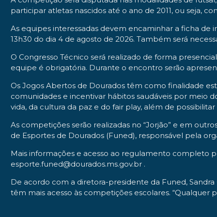
participar atletas nascidos até o ano de 2011, ou seja,
As equipes interessadas devem encaminhar a ficha de in
13h30 do dia 4 de agosto de 2026. Também será necess
O Congresso Técnico será realizado de forma presencial 
equipe é obrigatória. Durante o encontro serão apresen
Os Jogos Abertos de Dourados têm como finalidade estim
comunidades e incentivar hábitos saudáveis por meio 
vida, da cultura da paz e do fair play, além de possibilit
As competições serão realizadas no “Jorjão” e em outro
de Esportes de Dourados (Funed), responsável pela organ
Mais informações e acesso ao regulamento completo po
esporte.funed@dourados.ms.gov.br .
De acordo com a diretora-presidente da Funed, Sandra G
têm mais acesso às competições escolares. “Qualquer pe