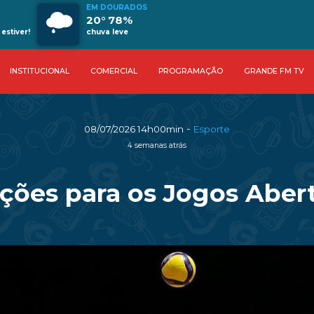
EM DOURADOS
20° 78%
estiver!
chuva leve
INSTITUCIONAL
COMERCIAL
PROGRAMAÇÃO
GRANDE FM TV
-
08/07/2026 14h00min
Esporte
4 semanas atrás
rições para os Jogos Abe