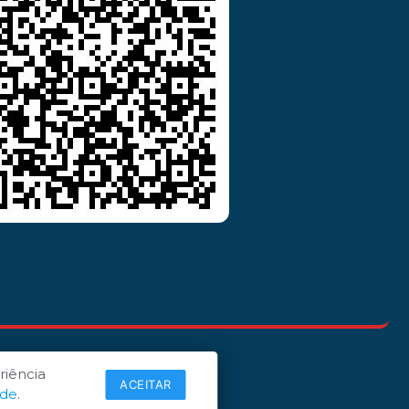
riência
ACEITAR
ade
.