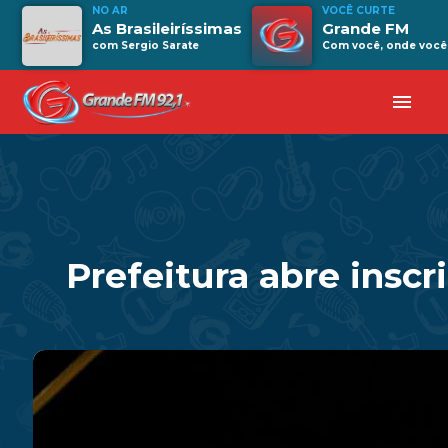
NO AR
VOCÊ CURTE
As Brasileiríssimas
Grande FM
com Sergio Sarate
Com você, onde você 
menu
Prefeitura abre insc