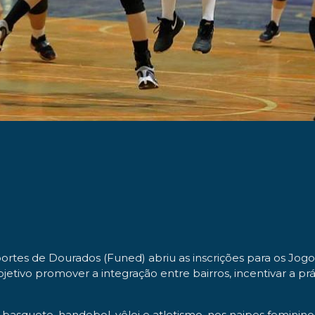
rtes de Dourados (Funed) abriu as inscrições para os Jogo
tivo promover a integração entre bairros, incentivar a prá
, basquete, handebol, vôlei e atletismo, nos naipes femin