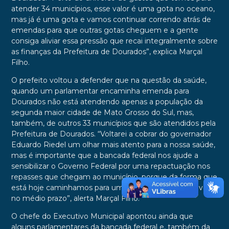
atender 34 municípios, esse valor é uma gota no oceano,
mas já é uma gota e vamos continuar correndo atrás de
emendas para que outras gotas cheguem e a gente
consiga aliviar essa pressão que recai integralmente sobre
as finanças da Prefeitura de Dourados”, explica Marçal
Filho.
O prefeito voltou a defender que na questão da saúde,
quando um parlamentar encaminha emenda para
Dourados não está atendendo apenas a população da
segunda maior cidade de Mato Grosso do Sul, mas,
também, de outros 33 municípios que são atendidos pela
Prefeitura de Dourados. “Voltarei a cobrar do governador
Eduardo Riedel um olhar mais atento para a nossa saúde,
mas é importante que a bancada federal nos ajude a
sensibilizar o Governo Federal por uma repactuação nos
repasses que chegam ao município, porque da forma que
está hoje caminhamos para uma situação insustentável
no médio prazo”, alerta Marçal Filho.
O chefe do Executivo Municipal apontou ainda que
alguns parlamentares da bancada federal e, também da