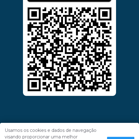
Usamos os cookies e dados de navegação
visando proporcionar uma melhor