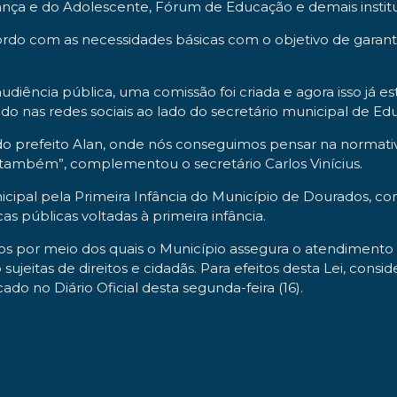
ança e do Adolescente, Fórum de Educação e demais instit
rdo com as necessidades básicas com o objetivo de garanti
diência pública, uma comissão foi criada e agora isso já est
do nas redes sociais ao lado do secretário municipal de Edu
o prefeito Alan, onde nós conseguimos pensar na normati
 também”, complementou o secretário Carlos Vinícius.
icipal pela Primeira Infância do Município de Dourados, com
as públicas voltadas à primeira infância.
tos por meio dos quais o Município assegura o atendimento ao
jeitas de direitos e cidadãs. Para efeitos desta Lei, consi
ado no Diário Oficial desta segunda-feira (16).