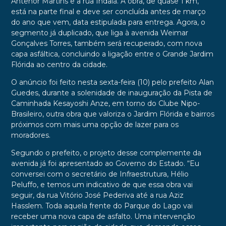
Antenor Martins e a rua Indaiá. A obra, de quase 1 km,
está na parte final e deve ser concluída antes de março
do ano que vem, data estipulada para entrega. Agora, o
segmento já duplicado, que liga à avenida Weimar
Gonçalves Torres, também será recuperado, com nova
capa asfáltica, concluindo a ligação entre o Grande Jardim
Flórida ao centro da cidade.
O anúncio foi feito nesta sexta-feira (10) pelo prefeito Alan
Guedes, durante a solenidade de inauguração da Pista de
Caminhada Kesayoshi Anze, em torno do Clube Nipo-
Brasileiro, outra obra que valoriza o Jardim Flórida e bairros
próximos com mais uma opção de lazer para os
moradores.
Segundo o prefeito, o projeto desse complemente da
avenida já foi apresentado ao Governo do Estado. “Eu
conversei com o secretário de Infraestrutura, Hélio
Peluffo, e temos um indicativo de que essa obra vai
seguir, da rua Vitório José Pederiva até a rua Aziz
Hasslem. Toda aquela frente do Parque do Lago vai
receber uma nova capa de asfalto. Uma intervenção