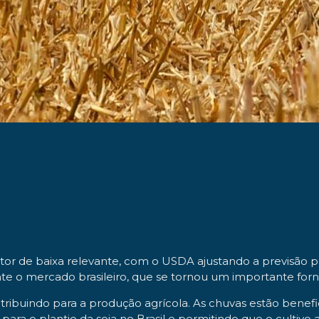
or de baixa relevante, com o USDA ajustando a previsão pa
te o mercado brasileiro, que se tornou um importante forn
tribuindo para a produção agrícola. As chuvas estão benefic
ara o plantio da soja no Brasil e permitindo que o cultivo