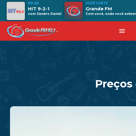
NO AR
VOCÊ CURTE
HIT 9-2-1
Grande FM
com Sandro Daniel
Com você, onde você estiver
menu
Preços 