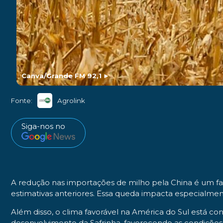
Canva/Grande FM 92,1
►
Fonte:
Agrolink
Siga-nos no
A redução nas importações de milho pela China é um fat
estimativas anteriores. Essa queda impacta especialmen
Além disso, o clima favorável na América do Sul está con
desenvolvimento da Safrinha, favorecendo as condições p