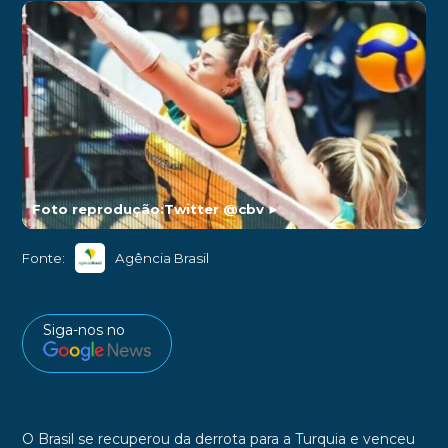
Foto reprodução:Twitter @cbv
►
Fonte:
Agência Brasil
Siga-nos no
O
Brasil
se recuperou da derrota para a Turquia
e venceu