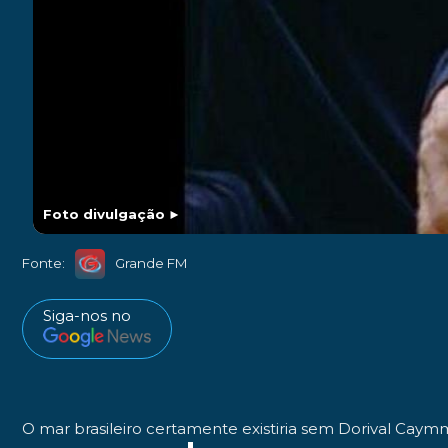
Foto divulgação
►
Fonte:
Grande FM
Siga-nos no
O mar brasileiro certamente existiria sem Dorival Caym