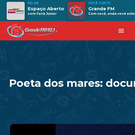
NO AR
VOCÊ CURTE
Espaço Aberto
Grande FM
com Faria Júnior
Com você, onde você estiv
menu
Poeta dos mares: docu