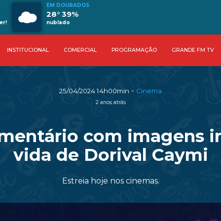
EM DOURADOS
28° 39%
er!
nublado
INSTITUCIONAL
COMERCIAL
PROGRAMAÇÃO
GRANDE FM TV
-
25/04/2024 14h00min
Cinema
2 anos atrás
mentário com imagens iné
vida de Dorival Caymi
Estreia hoje nos cinemas.