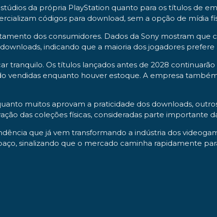
 estúdios da própria PlayStation quanto para os títulos de
mercializam códigos para download, sem a opção de mídia fí
mento dos consumidores. Dados da Sony mostram que cer
ownloads, indicando que a maioria dos jogadores prefere ad
ar tranquilo. Os títulos lançados antes de 2028 continuar
sendo vendidas enquanto houver estoque. A empresa também
. Enquanto muitos aprovam a praticidade dos downloads, o
ção das coleções físicas, consideradas parte importante d
dência que já vem transformando a indústria dos videogame
paço, sinalizando que o mercado caminha rapidamente par