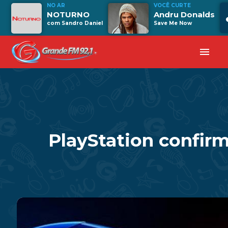
NO AR
VOCÊ CURTE
NOTURNO
Andru Donalds
com Sandro Daniel
Save Me Now
menu
PlayStation confir