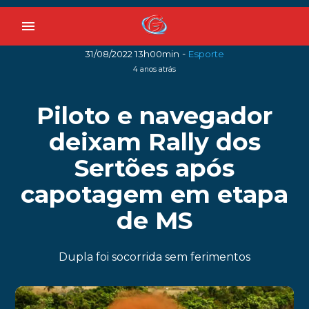
menu
-
31/08/2022 13h00min
Esporte
4 anos atrás
Piloto e navegador
deixam Rally dos
Sertões após
capotagem em etapa
de MS
Dupla foi socorrida sem ferimentos