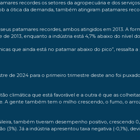
ares recordes os setores da agropecuária e dos serviços. Os
21. Sob a ótica da demanda, também atingiram patamares re
 seus patamares recordes, ambos atingidos em 2013. A formaç
 de 2013, enquanto a indústria está 4,7% abaixo do nível do
micas que ainda está no patamar abaixo do pico”, ressalta a
tre de 2024 para o primeiro trimestre deste ano foi pux
stão climática que está favorável e a outra é que as colhei
re. A gente também tem o milho crescendo, o fumo, o arroz
leira, também tiveram desempenho positivo, crescendo 0,3
 (3%). Já a indústria apresentou taxa negativa (-0,1%), de