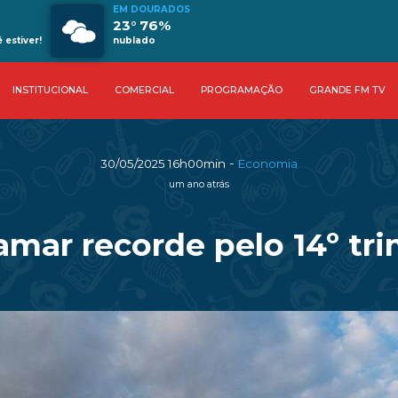
EM DOURADOS
23° 76%
estiver!
nublado
INSTITUCIONAL
COMERCIAL
PROGRAMAÇÃO
GRANDE FM TV
-
30/05/2025 16h00min
Economia
um ano atrás
amar recorde pelo 14º tr