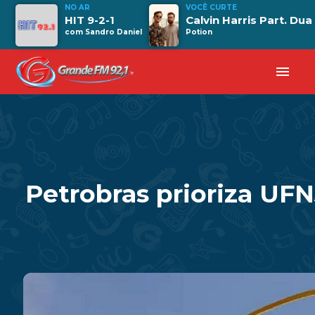
NO AR
VOCÊ CURTE
HIT 9-2-1
Calvin Harris Part. Dua
com Sandro Daniel
Potion
menu
Petrobras prioriza UFN