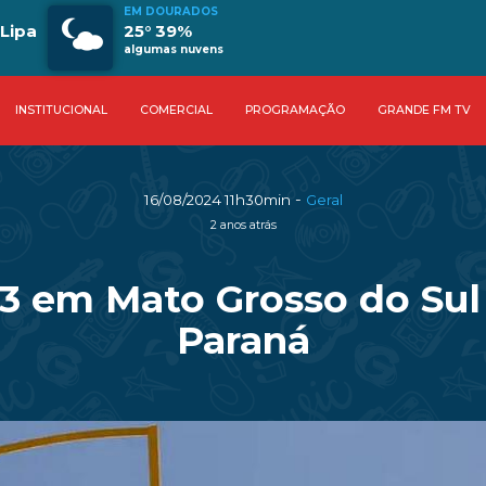
EM DOURADOS
 Lipa
25° 39%
algumas nuvens
INSTITUCIONAL
COMERCIAL
PROGRAMAÇÃO
GRANDE FM TV
-
16/08/2024 11h30min
Geral
2 anos atrás
3 em Mato Grosso do Sul 
Paraná