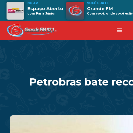
NO AR
VOCÊ CURTE
Espaço Aberto
Grande FM
com Faria Júnior
Com você, onde você estiv
menu
Petrobras bate rec