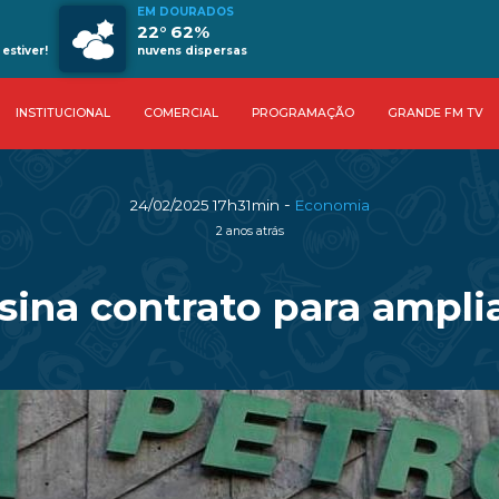
EM DOURADOS
22° 62%
estiver!
nuvens dispersas
INSTITUCIONAL
COMERCIAL
PROGRAMAÇÃO
GRANDE FM TV
-
24/02/2025 17h31min
Economia
2 anos atrás
sina contrato para ampli