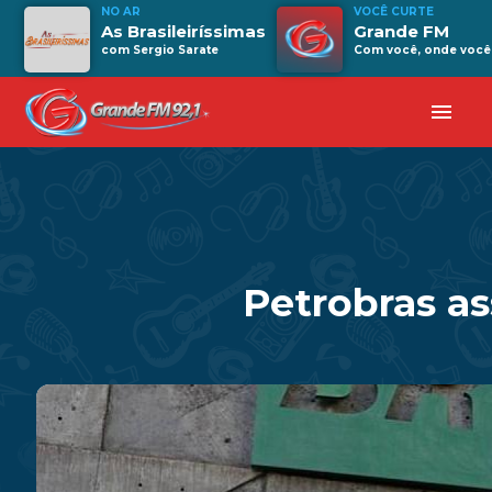
NO AR
VOCÊ CURTE
As Brasileiríssimas
Grande FM
com Sergio Sarate
Com você, onde você 
menu
Petrobras as