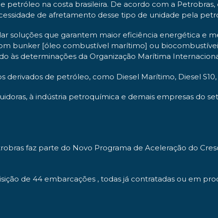
 de petróleo na costa brasileira. De acordo com a Petrobra
essidade de afretamento desse tipo de unidade pela petrol
r soluções que garantem maior eficiência energética e me
om bunker [óleo combustível marítimo] ou biocombustívei
ndo às determinações da Organização Marítima Internaciona
s derivados de petróleo, como Diesel Marítimo, Diesel S10, 
buidoras, à indústria petroquímica e demais empresas do seto
obras faz parte do Novo Programa de Aceleração do Cresc
uisição de 44 embarcações , todas já contratadas ou em pro