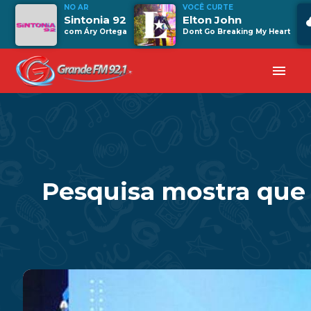
NO AR
VOCÊ CURTE
Sintonia 92
Elton John
com Áry Ortega
Dont Go Breaking My Heart
menu
Pesquisa mostra que 