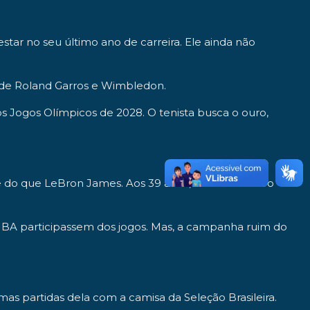
ar no seu último ano de carreira. Ele ainda não
o de Roland Garros e Wimbledon.
s Jogos Olímpicos de 2028. O tenista busca o ouro,
do que LeBron James. Aos 39 anos, o Rei buscará o
NBA participassem dos jogos. Mas, a campanha ruim do
s partidas dela com a camisa da Seleção Brasileira.