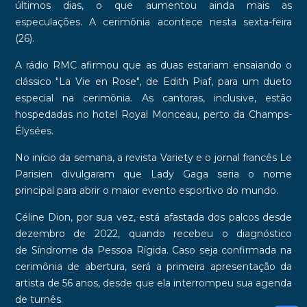
últimos dias, o que aumentou ainda mais as
especulações.
A cerimônia acontece nesta sexta-feira
(26)
.
A
rádio RMC
afirmou que as duas estariam ensaiando o
clássico "La Vie en Rose", de
Edith Piaf
, para um dueto
especial na cerimônia. As cantoras, inclusive, estão
hospedadas no hotel
Royal Monceau
, perto da Champs-
Élysées.
No início da semana, a revista
Variety
e o jornal francês
Le
Parisien
divulgaram que Lady Gaga seria o
nome
principal
para abrir o maior evento esportivo do mundo.
Céline Dion, por sua vez, está
afastada dos palcos desde
dezembro de 2022
, quando recebeu o diagnóstico
de
Síndrome da Pessoa Rígida
. Caso seja confirmada na
cerimônia de abertura, será a primeira apresentação da
artista de 56 anos, desde que ela interrompeu sua agenda
de turnês.