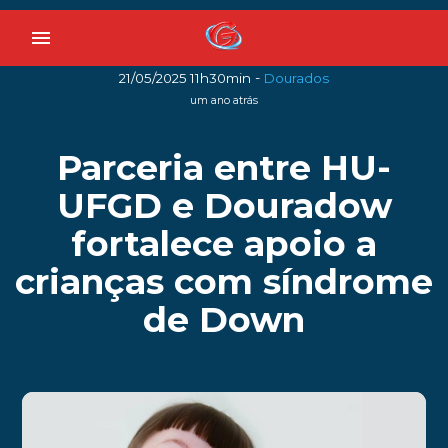
menu
-
21/05/2025 11h30min
Dourados
um ano atrás
Parceria entre HU-
UFGD e Douradow
fortalece apoio a
crianças com síndrome
de Down