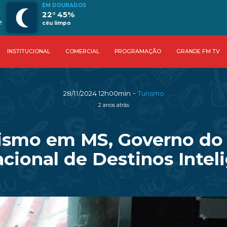
EM DOURADOS
22° 45%
!
céu limpo
INSTITUCIONAL
COMERCIAL
PROGRAMAÇÃO
GRANDE FM TV
-
28/11/2024 12h00min
Turismo
2 anos atrás
rismo em MS, Governo do 
acional de Destinos Intel