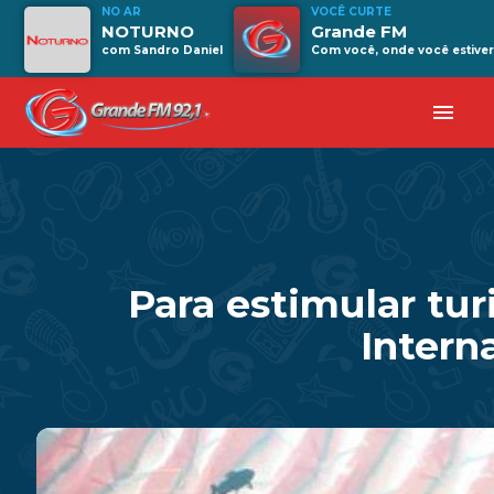
NO AR
VOCÊ CURTE
NOTURNO
Grande FM
com Sandro Daniel
Com você, onde você estiver
menu
Para estimular tu
Intern