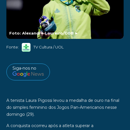
Foto: Alexandre Loureiro/COB
►
Fonte:
TV Cultura / UOL
Siga-nos no
A tenista
Laura Pigossi
levou a medalha de ouro na final
do simples feminino dos
Jogos Pan-Americanos
nesse
domingo (29).
A conquista ocorreu após a atleta superar a