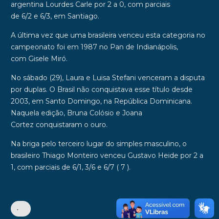
argentina
Lourdes Carle
por
2 a 0
, com parciais
de
6/2
e
6/3
, em
Santiago
.
A última vez que uma brasileira venceu esta categoria no
campeonato foi em
1987
no
Pan de Indianápolis
,
com
Gisele Miró
.
No sábado (29), Laura e
Luisa Stefani
venceram a disputa
por duplas. O
Brasil
não conquistava esse título desde
2003, em
Santo Domingo
, na
República Dominicana
.
Naquela edição,
Bruna Colósio
e
Joana
Cortez
conquistaram o ouro.
Na briga pelo terceiro lugar do simples masculino, o
brasileiro
Thiago Monteiro
venceu
Gustavo Heide
por 2 a
1, com parciais de
6/1
,
3/6
e
6/7 ( 7 )
.
•