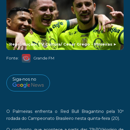
Reprodução: TV Cultura/ Cesar Grego - Plmeiras
►
Fonte:
Grande FM
Siga-nos no
O
Palmeiras
enfrenta o
Red Bull Bragantino
pela 10ª
rodada do
Campeonato Brasileiro
nesta quinta-feira (20).
O confronto, que acontece a partir das
21h30(Horário de