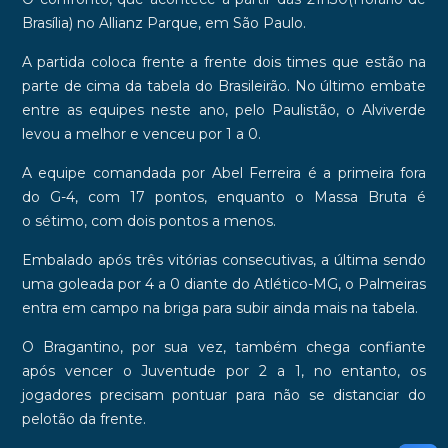
Brasília)
no
Allianz Parque
, em
São Paulo.
A partida coloca frente a frente dois times que estão na
parte de cima da tabela do
Brasileirão
. No último embate
entre as equipes neste ano, pelo
Paulistão
, o Alviverde
levou a melhor e venceu por
1 a 0
.
A equipe comandada por
Abel Ferreira
é a primeira fora
do
G-4
, com
17 pontos
, enquanto o Massa Bruta é
o
sétimo
, com dois pontos a menos.
Embalado após
três vitórias consecutivas
, a última sendo
uma goleada por
4 a 0
diante do
Atlético-MG
, o Palmeiras
entra em campo na briga para subir ainda mais na tabela.
O Bragantino, por sua vez, também chega confiante
após vencer o
Juventude
por
2 a 1
, no entanto, os
jogadores precisam pontuar para não se distanciar do
pelotão da frente.