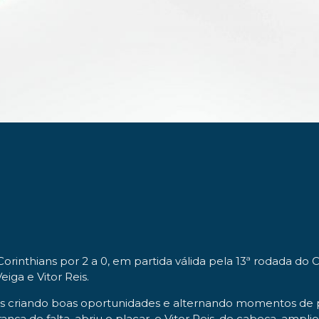
 Corinthians por 2 a 0, em partida válida pela 13ª rodada do
iga e Vitor Reis.
es criando boas oportunidades e alternando momentos de p
nça de falta, abriu o placar, e Vitor Reis, de cabeça, ampl