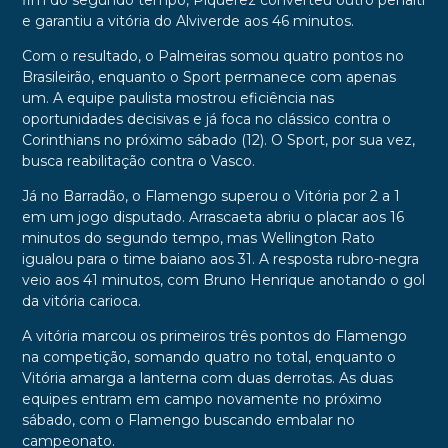
fim do segundo tempo, Piquerez converteu outro pênalti
e garantiu a vitória do Alviverde aos 46 minutos.
Com o resultado, o Palmeiras somou quatro pontos no
Brasileirão, enquanto o Sport permanece com apenas
um. A equipe paulista mostrou eficiência nas
oportunidades decisivas e já foca no clássico contra o
Corinthians no próximo sábado (12). O Sport, por sua vez,
busca reabilitação contra o Vasco.
Já no Barradão, o Flamengo superou o Vitória por 2 a 1
em um jogo disputado. Arrascaeta abriu o placar aos 16
minutos do segundo tempo, mas Wellington Rato
igualou para o time baiano aos 31. A resposta rubro-negra
veio aos 41 minutos, com Bruno Henrique anotando o gol
da vitória carioca.
A vitória marcou os primeiros três pontos do Flamengo
na competição, somando quatro no total, enquanto o
Vitória amarga a lanterna com duas derrotas. As duas
equipes entram em campo novamente no próximo
sábado, com o Flamengo buscando embalar no
campeonato.